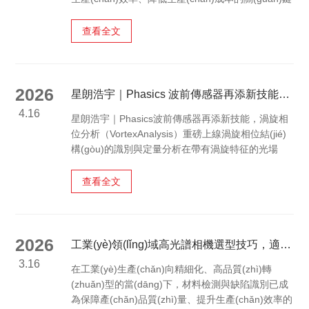
環(huán)節(jié)。傳統(tǒng)檢測方式多依賴抽樣化
驗、人工目視判斷或接觸式檢測，存在效率低、精度
查看全文
不足、易損傷物料、難以實現(xiàn)全流程在線監
(jiān)測等問題。高光譜相機憑借光譜成像一體化的
技術(shù)特性，能夠快速捕捉物料在不同波段下的
光學(xué)響應(yīng)，實現(xiàn)對物質(zhì)成分、
2026
星朗浩宇｜Phasics 波前傳感器再添新技能，渦旋相位分析重磅上線
內(nèi)部結(jié)構(gòu)、理化狀態(tài)的精準(zhǔn)
4.16
星朗浩宇｜Phasics波前傳感器再添新技能，渦旋相
識別，在工業(yè)物料無損分選與品質(zhì)甄別中展
位分析（VortexAnalysis）重磅上線渦旋相位結(jié)
現(xiàn)出獨特優(yōu)勢，已廣泛應(yīng)用于礦產
構(gòu)的識別與定量分析在帶有渦旋特征的光場
(chǎn)、糧食、再生資源、食品加工、建材等多個行
中，相位分布包含相位奇點，且相位圍繞奇點呈螺旋
業(yè)。高光譜相機的核心價值在于實現(xiàn)非接
式變化。對于這類光場，除了常規(guī)波前信息
觸、...
查看全文
外，還需要進一步關(guān)注奇點位置、拓撲電荷以
及不同局部相位結(jié)構(gòu)之間的區(qū)分。對于
涉及軌道角動量光束表征的相關(guān)工作，這些信
息直接關(guān)系到光場結(jié)構(gòu)的識別與分
2026
工業(yè)領(lǐng)域高光譜相機選型技巧，適配材料檢測、缺陷識別等核心需求
析。此前，這部分信息不能直接從軟件結(jié)果中獲
3.16
在工業(yè)生產(chǎn)向精細化、高品質(zhì)轉
得。相位奇點的位置及相位跳變特征不能直接輸出，
(zhuǎn)型的當(dāng)下，材料檢測與缺陷識別已成
相關(guān)判讀需要結(jié)合特...
為保障產(chǎn)品質(zhì)量、提升生產(chǎn)效率的