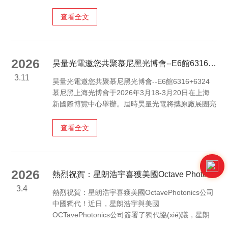
核心環(huán)節(jié)。高光譜相機憑借捕捉物體數
(shù)百個窄波段光譜信息的能力，可精準(zhǔn)識
查看全文
別材料成分、捕捉細微缺陷，廣泛應(yīng)用于制造
業(yè)、冶金、化工等多個工業(yè)領(lǐng)域。然
而，市面上高光譜相機品類繁雜，選型不當(dāng)會
導(dǎo)致檢測精度不足、適配性差等問題，無法滿
2026
昊量光電邀您共聚慕尼黑光博會--E6館6316+6324
足實際生產(chǎn)需求。本文結(jié)合工業(yè)場景
3.11
昊量光電邀您共聚慕尼黑光博會--E6館6316+6324
核心需求，梳理高光譜相機選型關(guān)鍵技巧，助
慕尼黑上海光博會于2026年3月18-3月20日在上海
力企業(yè)挑選適配材料檢測、缺陷識別的優(yōu)
新國際博覽中心舉辦。屆時昊量光電將攜原廠展團亮
質(zhì)設(shè)備。選型的核心前提的是明確檢測需
相光博會，共同展出多款前沿光電產(chǎn)品及技術
求，這是規(guī)避選型偏差的基礎(chǔ)...
(shù)解決方案，還特別增設(shè)云逛展直播和抽獎
查看全文
活動，誠邀新老客戶蒞臨E6館6316+6324洽談交
流，或在線觀看直播哦！E6館6316+6324直播預
(yù)告1.3月18日上午10:00帶您沉浸式“云逛展”聆聽
展品亮點解讀2.3月1814：25/3月2010：
2026
熱烈祝賀：星朗浩宇喜獲美國Octave Photonics公司中國獨代！
30LiquidCEODaniel“雙場...
3.4
熱烈祝賀：星朗浩宇喜獲美國OctavePhotonics公司
中國獨代！近日，星朗浩宇與美國
OCTavePhotonics公司簽署了獨代協(xié)議，星朗
浩宇將作為美國OctavePhotonics公司在中國地區