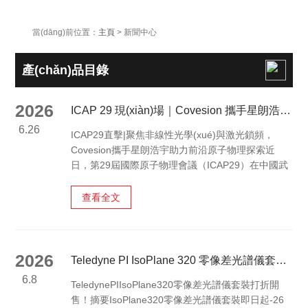
當(dāng)前位置：
主頁
> 新聞中心
產(chǎn)品目錄
2026
ICAP 29 現(xiàn)場｜Covesion 攜手星朗浩宇攻堅激光鎖頻與原子物理
6.26
ICAP29直擊|聚焦非線性光學(xué)與激光鎖頻，
Covesion攜手星朗浩宇助力前沿原子物理探索近
日，第29屆國際原子物理會議（ICAP29）在中國武
漢東湖國際會議中心圓滿落幕（6/14-6/19,2026）。
作為原子物理領(lǐng)域具影響力的國際學(xué)術
查看全文
(shù)盛會之一，ICAP29匯集了頂尖學(xué)者，共
同探討了量子精密測量、量子計算及量子模擬等前沿
課題。[現(xiàn)場動態(tài)]聚焦于量子光學(xué)及
頻率轉(zhuǎn)換領(lǐng)域的英國Covesion公司，本
2026
Teledyne PI IsoPlane 320 零像差光譜儀套裝打折開售！
次以銀牌贊助商的身份盛裝亮相大會。作為非線性光
6.8
TeledynePIIsoPlane320零像差光譜儀套裝打折開
學(xué)與周期極化晶體技術(shù)的領(lǐng)dao者...
售！摘要IsoPlane320零像差光譜儀套裝即日起-26