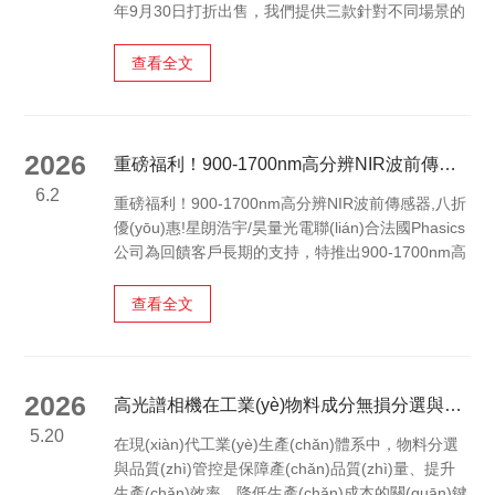
年9月30日打折出售，我們提供三款針對不同場景的
探測器組合。IsoPlane320采用SCT光學(xué)設
(shè)計，全焦面無像散，光通量相當(dāng)于傳統
查看全文
(tǒng)500mm焦距光譜儀的2倍。即日起在星朗浩宇/
昊量光電購買IsoPlane320套裝，贈LightField軟件
及IntelliCal校準(zhǔn)模塊。以下是三款套裝折扣詳
情及選型建議。弱信號拉曼光譜總是被熒光淹沒？多
2026
重磅福利！900-1700nm高分辨NIR波前傳感器,八折優(yōu)惠!
通道光纖陣列邊緣...
6.2
重磅福利！900-1700nm高分辨NIR波前傳感器,八折
優(yōu)惠!星朗浩宇/昊量光電聯(lián)合法國Phasics
公司為回饋客戶長期的支持，特推出900-1700nm高
分辨率短波紅外波前傳感器八折優(yōu)惠活動。
26.6.1-26.12.31用戶可享受八折優(yōu)惠，以更低
查看全文
的成本獲取高精度波前檢測能力。SID4-SWIR-HR近
紅外（900-1700nm）波前傳感器廣泛應(yīng)用于
商業(yè)航天、近紅外鏡頭檢測，空間激光通信，星
地通信等領(lǐng)域。活動介紹本次八折活動覆蓋法
2026
高光譜相機在工業(yè)物料成分無損分選與品質(zhì)甄別中的應(yīng)用
國Phasics品牌專為短波紅外波段設(shè)計的...
5.20
在現(xiàn)代工業(yè)生產(chǎn)體系中，物料分選
與品質(zhì)管控是保障產(chǎn)品質(zhì)量、提升
生產(chǎn)效率、降低生產(chǎn)成本的關(guān)鍵